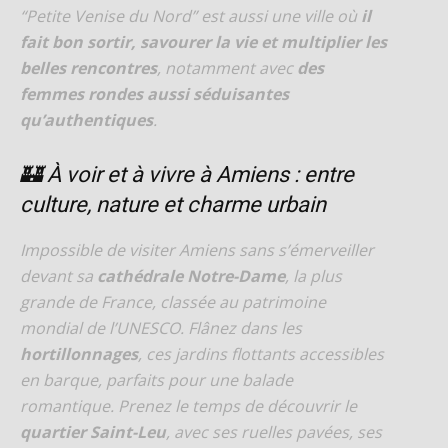
“Petite Venise du Nord” est aussi une ville où
il
fait bon sortir, savourer la vie et multiplier les
belles rencontres
, notamment avec
des
femmes rondes aussi séduisantes
qu’authentiques
.
🏰 À voir et à vivre à Amiens : entre
culture, nature et charme urbain
Impossible de visiter Amiens sans s’émerveiller
devant sa
cathédrale Notre-Dame
, la plus
grande de France, classée au patrimoine
mondial de l’UNESCO. Flânez dans les
hortillonnages
, ces jardins flottants accessibles
en barque, parfaits pour une balade
romantique. Prenez le temps de découvrir le
quartier Saint-Leu
, avec ses ruelles pavées, ses