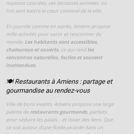
maisons colorées, ses terrasses animées, où
l’on sent battre le cœur convivial de la ville.
En journée comme en soirée, Amiens propose
mille activités pour sortir et rencontrer du
monde.
Les habitants sont accessibles,
chaleureux et ouverts
, ce qui rend
les
rencontres naturelles, faciles et souvent
inattendues
.
🍽️ Restaurants à Amiens : partage et
gourmandise au rendez-vous
Ville de bons vivants, Amiens propose une large
palette de
restaurants gourmands
, parfaits
pour séduire les palais… et tisser des liens. Que
ce soit autour d’une ficelle picarde dans un