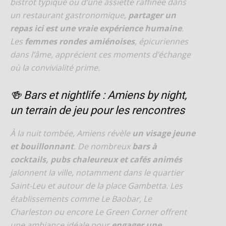
bistrot typique ou d’une assiette raffinée dans
un restaurant gastronomique,
partager un
repas ici est une vraie expérience humaine
.
Les
femmes rondes amiénoises
, épicuriennes
dans l’âme, apprécient ces moments d’échange
où la convivialité prime.
🍻 Bars et nightlife : Amiens by night,
un terrain de jeu pour les rencontres
À la nuit tombée, Amiens révèle
un visage jeune
et bouillonnant
. De nombreux
bars à
cocktails, pubs chaleureux et cafés animés
jalonnent la ville, notamment dans le quartier
Saint-Leu et autour de la place Gambetta. Les
établissements comme Le Baobar, Le
Charleston ou encore Le Green Corner offrent
une ambiance idéale pour
engager une