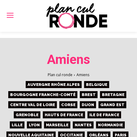
Amiens
Plan cul ronde
Amiens
AUVERGNE RHÔNE ALPES
BELGIQUE
BOURGOGNE FRANCHE-COMTÉ
BREST
BRETAGNE
CENTRE VAL DE LOIRE
CORSE
DIJON
GRAND EST
GRENOBLE
HAUTS DE FRANCE
ILE DE FRANCE
LILLE
LYON
MARSEILLE
NANTES
NORMANDIE
NOUVELLE AQUITAINE
OCCITANIE
ORLÉANS
PARIS