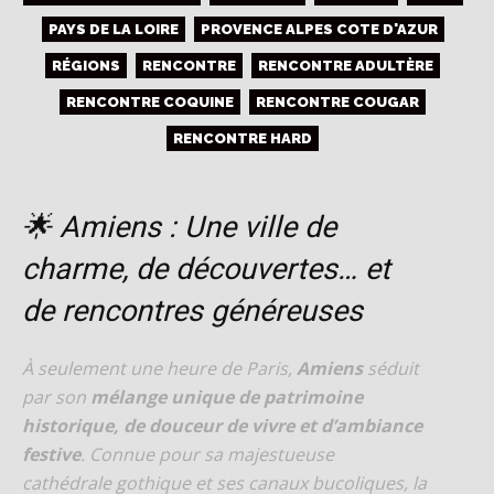
PAYS DE LA LOIRE
PROVENCE ALPES COTE D'AZUR
RÉGIONS
RENCONTRE
RENCONTRE ADULTÈRE
RENCONTRE COQUINE
RENCONTRE COUGAR
RENCONTRE HARD
🌟 Amiens : Une ville de
charme, de découvertes… et
de rencontres généreuses
À seulement une heure de Paris,
Amiens
séduit
par son
mélange unique de patrimoine
historique, de douceur de vivre et d’ambiance
festive
. Connue pour sa majestueuse
cathédrale gothique et ses canaux bucoliques, la